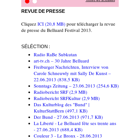
Toutes les actualités
Revue de presse
On tour
REVUE DE PRESSE
Cliquez
ICI
(20,8 MB)
pour télécharger la revue
de presse du Belluard Festival 2013.
SÉLÉCTION :
Radio RaBe Subkutan
art-tv.ch – 30 Jahre Belluard
Freiburger Nachrichten, Interview von
Carole Schneuwly mit Sally De Kunst –
22.06.2013
(838,5 KB)
Sonntags Zeitung – 23.06.2013
(254,6 KB)
Radiobericht SRF
(2,9 MB)
Radiobericht SRFKultur
(2,9 MB)
Das Kulturblog des "Bund" |
KulturStattBern
(497,1 KB)
Der Bund - 27.06.2013
(971,7 KB)
La Liberté - Le Belluard fête ses trente ans
- 27.06.2013
(688,4 KB)
Couleur 3 - Le Bronx - 28.06.2013