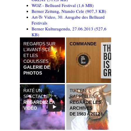
WOZ - Belluard Festival
(1,6 MB)
Berner Zeitung, Ntando Cele
(907,3 KB)
Art-Tv Video, 30. Ausgabe des Belluard
Festivals
Berner Kulturagenda, 27.06.2013
(527,6
KB)
REGARDS SUR
COMMANDE
L'AVANT-SCÈNE
ET LES
COULISSES
GALERIE DE
PHOTOS
RATÉ UN
TU T'EN
SPECTACLE ?
RAPPELLES?
REGARDEZ LA
REGARDE LES
VIDÉO
ARCHIVES
DE 1983 À 2012 !