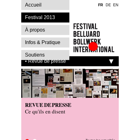
Accueil
FR
DE
EN
Festival 2013
À propos
Infos & Pratique
Festival Belluard
Soutiens
Bollwerk
• Revue de presse
International
REVUE DE PRESSE
ON TO
Ce qu'ils en disent
Les cré
en tour