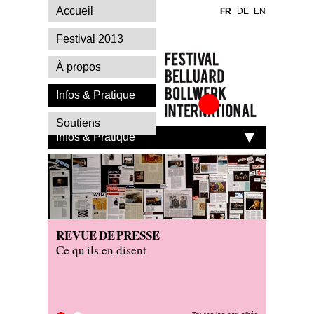
Accueil
FR
DE
EN
Festival 2013
À propos
Infos & Pratique
Festival Belluard
Soutiens
Bollwerk
Infos & Pratique
International
REVUE DE PRESSE
ON TO
Ce qu'ils en disent
Les cré
en tour