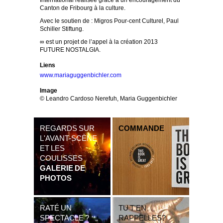
International réalisée grâce à un encouragement du
Canton de Fribourg à la culture.
Avec le soutien de : Migros Pour-cent Culturel, Paul
Schiller Stiftung.
∞ est un projet de l’appel à la création 2013
FUTURE NOSTALGIA.
Liens
www.mariaguggenbichler.com
Image
© Leandro Cardoso Nerefuh, Maria Guggenbichler
REGARDS SUR
COMMANDE
L'AVANT-SCÈNE
ET LES
COULISSES
GALERIE DE
PHOTOS
RATÉ UN
TU T'EN
SPECTACLE ?
RAPPELLES?