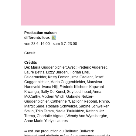
Production maison
différents lieux
ven 28.6. 16:00 - sam 6.7. 23:00
Gratuit
Crédits
De: Maria Guggenbichler; Avec: Frederic Auderset,
Laure Betris, Lizzy Burden, Florian Eitel,
Feldermelder, Kristy Fenton, Irma Gadient, Josef
Guggenbichler, Maria Guggenbichler, Monsieur
Harteveld, Ivana Hilj, Frédéric Kilchoer, Kapwani
Kiwanga, Sally De Kunst, Guy Lochhead, Anna
McCarthy, Modern Witch, Gabriele Netzer-
Guggenbichler, Catherine “Catillon” Repond, Rhino,
Margit Säde, Rosalie Schweiker, Sabine Schweiker,
Stalin, Triin Tamm, Nadia Tsulukidze, Kathrin Utz
Tremp, Charlotte Vignau, Wendy Van Wynsberghe,
Anne Marie Yerly et autres.
∞ est une production du Belluard Bollwerk