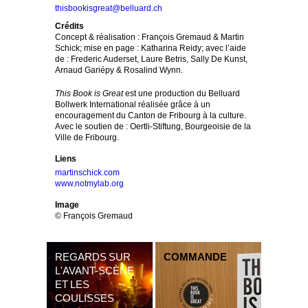
thisbookisgreat@belluard.ch
Crédits
Concept & réalisation : François Gremaud & Martin
Schick; mise en page : Katharina Reidy; avec l’aide
de : Frederic Auderset, Laure Betris, Sally De Kunst,
Arnaud Gariépy & Rosalind Wynn.
This Book is Great
est une production du Belluard
Bollwerk International réalisée grâce à un
encouragement du Canton de Fribourg à la culture.
Avec le soutien de : Oertli-Stiftung, Bourgeoisie de la
Ville de Fribourg.
Liens
martinschick.com
www.notmylab.org
Image
© François Gremaud
REGARDS SUR
COMMANDE
L'AVANT-SCÈNE
ET LES
COULISSES