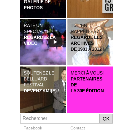
GALERIE DE
PHOTOS
RATÉ UN
TU T'EN
SPECTACLE ?
RAPPELLES?
REGARDEZ LA
REGARDE LES
VIDÉO
ARCHIVES
DE 1983 À 2012 !
SOUTENEZ LE
MERCI À VOUS !
BELLUARD
PARTENAIRES
FESTIVAL
DE
DEVENZ AMI(E) !
LA 30E ÉDITION
Facebook
Contact