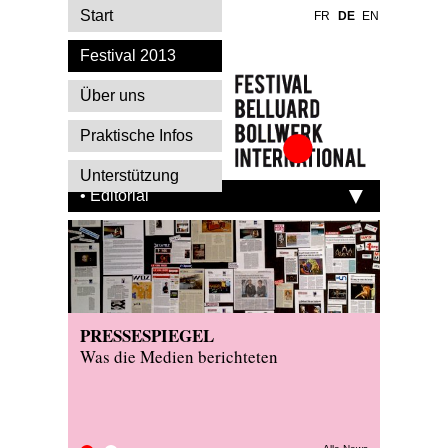
Start
FR
DE
EN
Festival 2013
Über uns
Praktische Infos
Festival Belluard
Unterstützung
Bollwerk
• Editorial
International
PRESSESPIEGEL
ON TO
Was die Medien berichteten
Produkt
2012 au