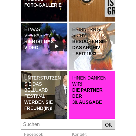
FOTO-GALLERIE
ETWAS
ERINNERN SIE
VERPASST?
SICH?
HIER IST DAS
BESUCHEN SIE
VIDEO
DAS ARCHIV
– SEIT 1983
UNTERSTÜTZEN
IHNEN DANKEN
SIE DAS
WIR!
BELLUARD
DIE PARTNER
FESTIVAL
DER
WERDEN SIE
30. AUSGABE
FREUND(IN)!
Facebook
Kontakt