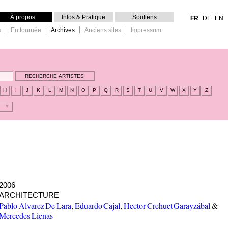
À propos
Infos & Pratique
Soutiens
FR
DE
EN
s
En tournée
Archives
Anciens sites
Impressum
H
I
J
K
L
M
N
O
P
Q
R
S
T
U
V
W
X
Y
Z
2006
ARCHITECTURE
Pablo Alvarez De Lara
,
Eduardo Cajal
,
Hector Crehuet Garayzábal
&
Mercedes Lienas