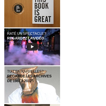
RATÉ UN SPECTACLE ?
REGARDEZ LA VIDÉO
TU T'EN RAPPELLES?
REGARDE LES ARCHIVES
DE 1983 À 2012 !