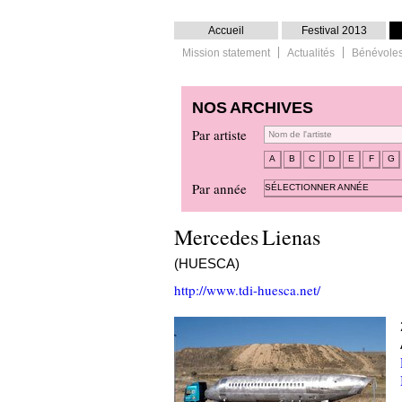
Accueil
Festival 2013
Mission statement
Actualités
Bénévole
NOS ARCHIVES
Par artiste
A
B
C
D
E
F
G
Par année
SÉLECTIONNER ANNÉE
Mercedes Lienas
(HUESCA)
http://www.tdi-huesca.net/