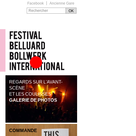
Facebook
Ancienne Gare
Festival Belluard
Bollwerk International
REGARDS SUR L'AVANT-
SCÈNE
ET LES COULISSES
GALERIE DE PHOTOS
COMMANDE