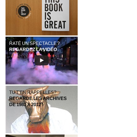
RATÉ UN SPECTACLE ?
REGARDEZ LA VIDÉO
TU T'EN RAPPELLES?
REGARDE LES ARCHIVES
DE 1983 À 2012 !