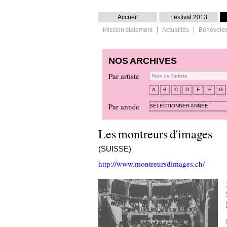
Accueil
Festival 2013
Mission statement
Actualités
Bénévole
NOS ARCHIVES
Par artiste
A
B
C
D
E
F
G
Par année
SÉLECTIONNER ANNÉE
Les montreurs d'images
(SUISSE)
http://www.montreursdimages.ch/