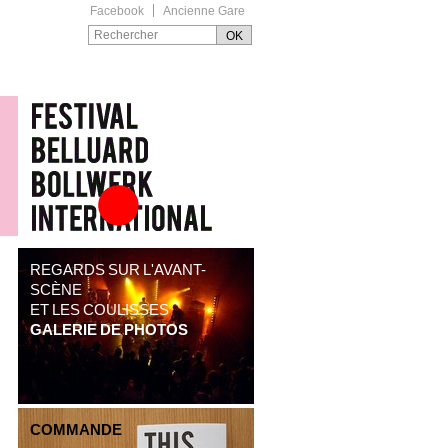
Facebook
Ancienne Gare
Festival Belluard
Bollwerk International
REGARDS SUR L'AVANT-
SCÈNE
ET LES COULISSES
GALERIE DE PHOTOS
COMMANDE