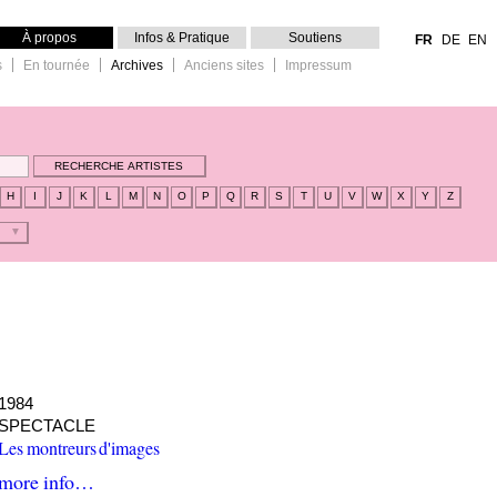
À propos
Infos & Pratique
Soutiens
FR
DE
EN
s
En tournée
Archives
Anciens sites
Impressum
H
I
J
K
L
M
N
O
P
Q
R
S
T
U
V
W
X
Y
Z
1984
SPECTACLE
Les montreurs d'images
more info…