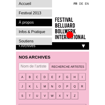
Accueil
FR
DE
EN
Festival 2013
À propos
Infos & Pratique
Festival Belluard
Soutiens
Bollwerk
• Archives
International
NOS ARCHIVES
Par artiste
A
B
C
D
E
F
G
H
I
J
K
L
M
N
O
P
Q
R
S
T
U
V
W
X
Y
Z