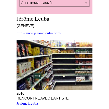
Par année
SÉLECTIONNER ANNÉE
Jérôme Leuba
(GENÈVE)
http://www.jeromeleuba.com/
Battlefield # 56: sugar
2010
RENCONTRE AVEC L’ARTISTE
Jérôme Leuba