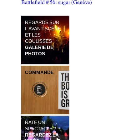
Battlefield # 56: sugar (Genève)
REGARDS SUR
L'AVANT-SCÈNE
ET LES
COULISSES
GALERIE DE
PHOTOS
COMMANDE
RATÉ UN
SPECTACLE ?
REGARDEZ LA