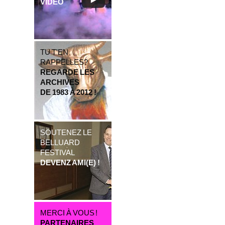
VIDÉO
TU T'EN
RAPPELLES?
REGARDE LES
ARCHIVES
DE 1983 À 2012 !
SOUTENEZ LE
BELLUARD
FESTIVAL
DEVENZ AMI(E) !
MERCI À VOUS !
PARTENAIRES