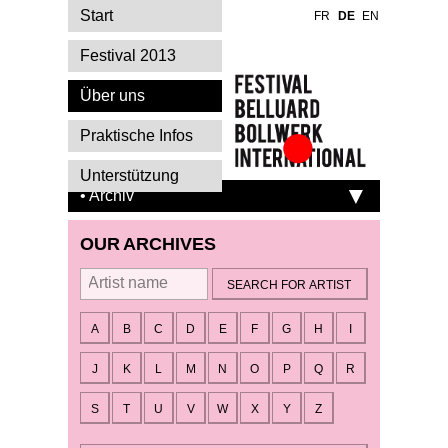
Start
FR
DE
EN
Festival 2013
Über uns
Praktische Infos
Festival Belluard
Unterstützung
Bollwerk
• Archiv
International
OUR ARCHIVES
By artist
A
B
C
D
E
F
G
H
I
J
K
L
M
N
O
P
Q
R
S
T
U
V
W
X
Y
Z