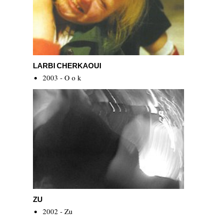
Larbi Cherkaoui
LARBI CHERKAOUI
2003 - O o k
Zu
ZU
2002 - Zu