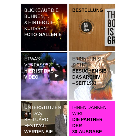
BLICKE AUF DIE
BESTELLUNG
BÜHNEN
& HINTER DIE
KULISSEN
FOTO-GALLERIE
ETWAS
ERINNERN SIE
VERPASST?
SICH?
HIER IST DAS
BESUCHEN SIE
VIDEO
DAS ARCHIV
– SEIT 1983
UNTERSTÜTZEN
IHNEN DANKEN
SIE DAS
WIR!
BELLUARD
DIE PARTNER
FESTIVAL
DER
WERDEN SIE
30. AUSGABE